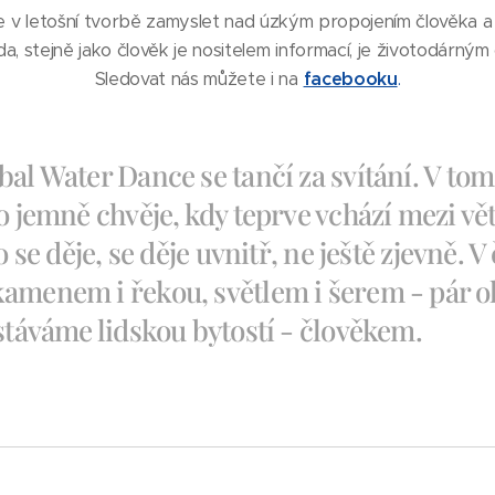
v letošní tvorbě zamyslet nad úzkým propojením člověka a vo
 stejně jako člověk je nositelem informací, je životodárným čin
Sledovat nás můžete i na
facebooku
.
bal Water Dance se tančí za svítání. V to
o jemně chvěje, kdy teprve vchází mezi vět
o se děje, se děje uvnitř, ne ještě zjevně. V 
kamenem i řekou, světlem i šerem - pár 
 stáváme lidskou bytostí - člověkem.