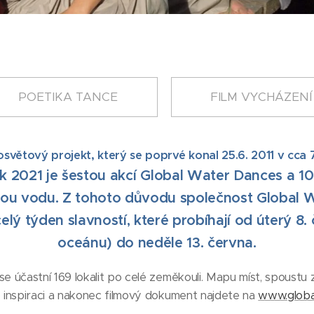
POETIKA TANCE
FILM VYCHÁZENÍ
světový projekt, který se poprvé konal 25.6. 2011 v cca 7
k 2021 je šestou akcí Global Water Dances a 10
ou vodu. Z tohoto důvodu společnost Global W
elý týden slavností, které probíhají od úterý 8
oceánu) do neděle 13. června.
 účastní 169 lokalit po celé zeměkouli. Mapu míst, spoustu z
o inspiraci a nakonec filmový dokument najdete na
www.globa