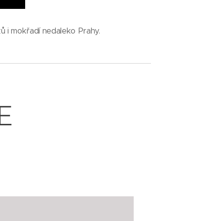
čků i mokřadí nedaleko Prahy.
E