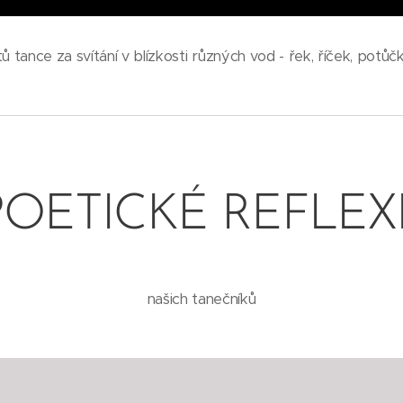
tů tance za svítání v blízkosti různých vod - řek, říček, potů
POETICKÉ REFLEX
našich tanečníků