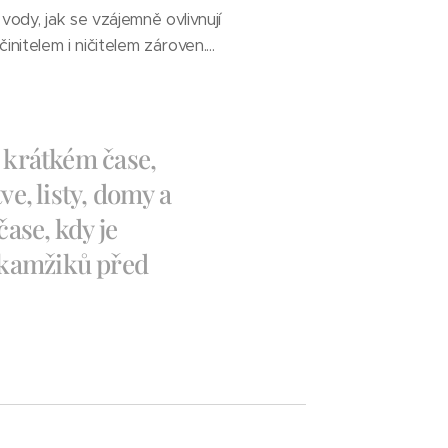
dy, jak se vzájemně ovlivnují
itelem i ničitelem zároven....
m krátkém čase,
ve, listy, domy a
čase, kdy je
okamžiků před