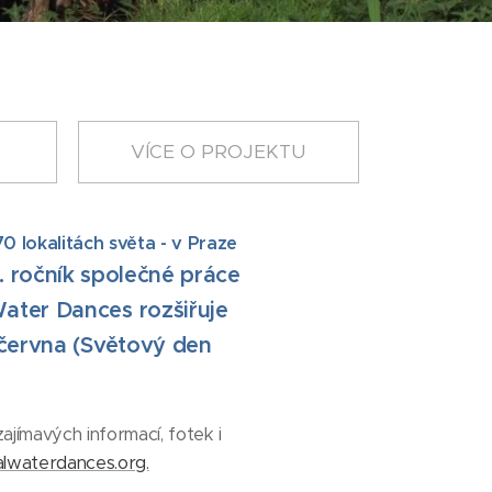
VÍCE O PROJEKTU
0 lokalitách světa - v Praze
. ročník společné práce
ater Dances rozšiřuje
. června (Světový den
ajímavých informací, fotek i
lwaterdances.org.