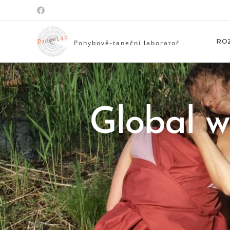
RO
Pohybově-taneční
laboratoř
Global w