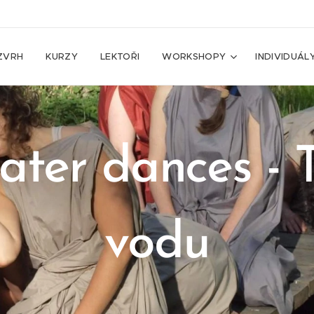
ZVRH
KURZY
LEKTOŘI
WORKSHOPY
INDIVIDUÁL
ater dances - 
vodu