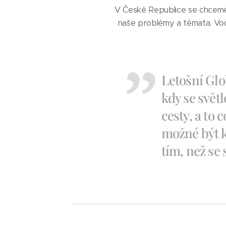
V České Republice se chceme 
naše problémy a témata. Voda,
Letošní Glo
kdy se světl
cesty, a to c
možné být 
tím, než se