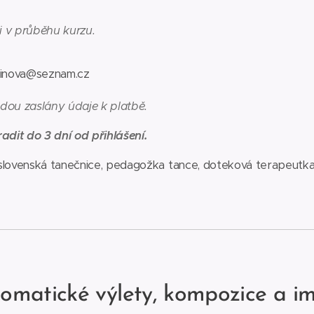
 i v průběhu kurzu.
linova@seznam.cz
dou zaslány údaje k platbě.
adit do 3 dní od přihlášení.
 slovenská tanečnice, pedagožka tance, doteková terapeutk
Somatické výlety, kompozice a i