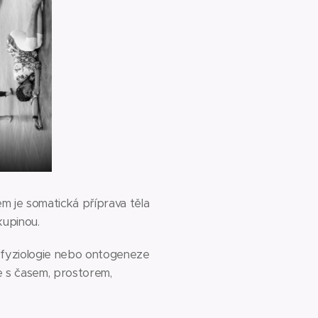
kem je somatická příprava těla
kupinou.
 fyziologie nebo ontogeneze
e s časem, prostorem,