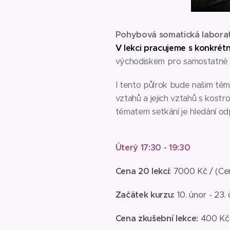
Pohybová somatická laborato
V lekci pracujeme s konkré
východiskem pro samostatné po
I tento půlrok bude našim té
vztahů a jejich vztahů s kost
tématem setkání je hledání o
Úterý 17:30 - 19:30
Cena 20 lekcí:
7000 Kč / (Cen
Začátek kurzu:
10. únor - 23
Cena zkušební lekce:
400 Kč