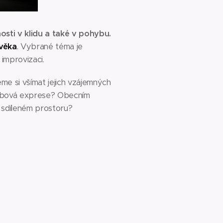
sti v klidu a také v pohybu.
ověka
.
Vybrané téma je
improvizaci.
e si všímat jejich vzájemných
ohybová exprese? Obecním
ně sdíleném prostoru?