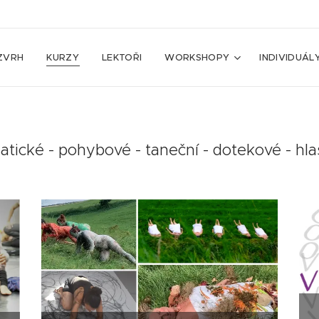
ZVRH
KURZY
LEKTOŘI
WORKSHOPY
INDIVIDUÁL
tické - pohybové - taneční - dotekové - hl