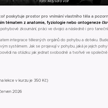
foto: Maysara Volf
ř poskytuje prostor pro vnímání vlastního těla a pozorno
tním tématem z anatomie, fyziologie nebo ontogeneze čl
hybové zkoumání, práci ve dvojici a následně i pro taneční 
matem integrace tělesných orgánů do pohybu a doteku. Budem
rovým systémem. Jak se projevují v pohybu, jaká je jejich p
dpovědi na otázku: jak jednat svobodně a tvořivě ve společ
a lekce v kurzu je 350 Kč)
. červen 2026