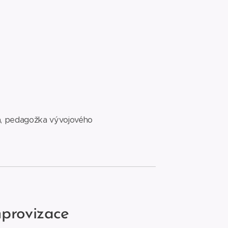
a,
pedagožka vývojového
mprovizace