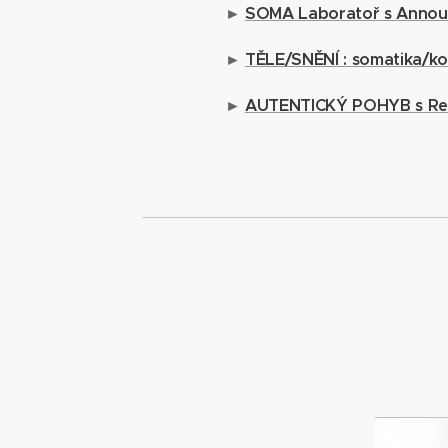
►
SOMA Laboratoř s Annou L
►
TĚLE/SNĚNÍ : somatika/ko
►
AUTENTICKÝ POHYB s Ren