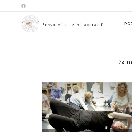
RO
Pohybově-taneční
laboratoř
Soma