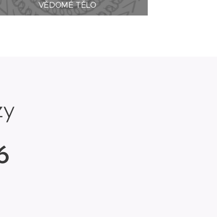
VĚDOMÉ TĚLO
rzy
6