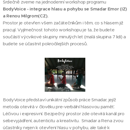
Srdečně zveme na jednodenní workshop programu
BodyVoice - integrace hlasu a pohybu se Smadar Emor (IZ)
a Renou Milgrom(CZ).
Prostor je otevřen všem začátečníkům i těm, co s hlasem již
pracují. Vyjímečnost tohoto workshopu je ta, že budete
součástí výcvikové skupiny minulých let (malá skupina 7 lidí) a
budete se účastnit pokročilejších procesů.
BodyVoice představí unikátní způsob práce Smadar, jejíž
metoda otevírá v člověku pre-verbální hlasovou paměť.
Léčivou i expresivní. Bezpečný prostor zde otevírá kanál pro
sebevyjádření, autenticitu a kreativitu. Smadar a Rena zvou
účastníky nejen k otevření hlasu v pohybu, ale také k