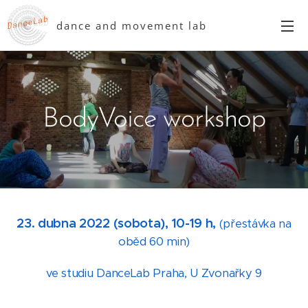
dance and movement lab
BodyVoice workshop
23. dubna 2022 (sobota), 10-19 h,
(přestávka na
oběd 60 min)
ve studiu DanceLab Praha, U Zvonařky 9